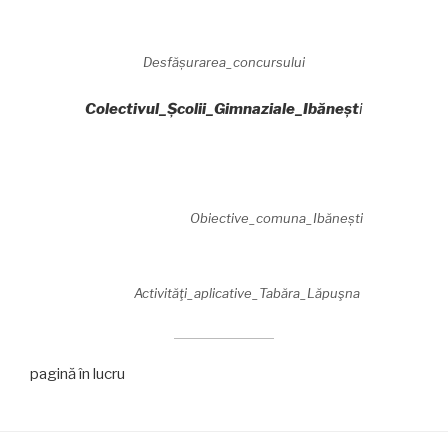
Desfășurarea_concursului
Colectivul_Școlii_Gimnaziale_Ibăneșt
i
Obiective_comuna_Ibănești
Activităţi_aplicative_Tabăra_Lăpuşna
pagină în lucru