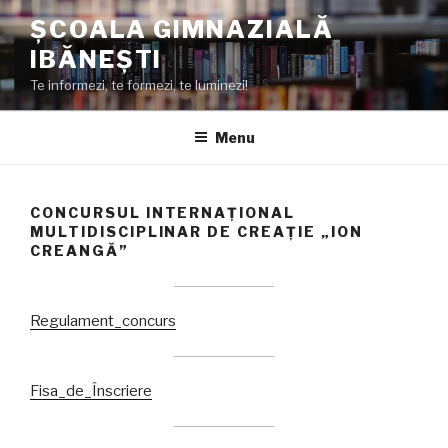
Skip
ȘCOALA GIMNAZIALĂ
to
IBĂNEȘTI
content
Te informezi, te formezi, te luminezi!
Menu
CONCURSUL INTERNAȚIONAL
MULTIDISCIPLINAR DE CREAȚIE „ION
CREANGĂ”
Regulament_concurs
Fisa_de_Înscriere