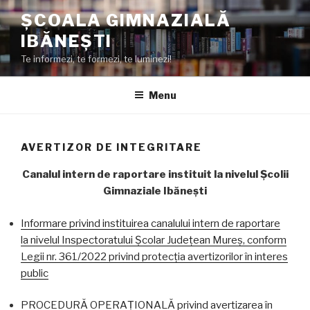
Skip
ȘCOALA GIMNAZIALĂ
to
IBĂNEȘTI
content
Te informezi, te formezi, te luminezi!
Menu
AVERTIZOR DE INTEGRITARE
Canalul intern de raportare instituit la nivelul Școlii
Gimnaziale Ibănești
Informare privind instituirea canalului intern de raportare
la nivelul Inspectoratului Școlar Județean Mureș, conform
Legii nr. 361/2022 privind protecția avertizorilor în interes
public
PROCEDURĂ OPERAȚIONALĂ privind avertizarea în