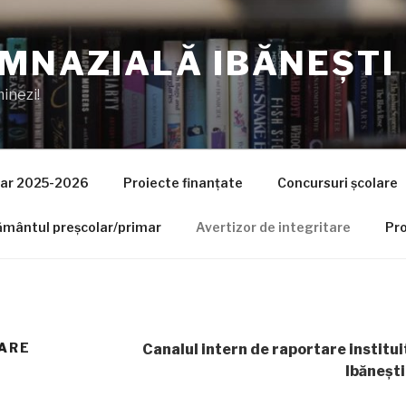
IMNAZIALĂ IBĂNEȘTI
minezi!
lar 2025-2026
Proiecte finanțate
Concursuri școlare
țământul preșcolar/primar
Avertizor de integritare
Pr
TARE
Canalul intern de raportare instituit
Ibănești