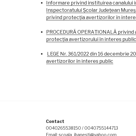
Informare privind instituirea canalului 
Inspectoratului Școlar Județean Mureș,
privind protecția avertizorilor în intere
PROCEDURĂ OPERAȚIONALĂ privind aver
protecția avertizorului în interes publi
LEGE Nr. 361/2022 din 16 decembrie 20
avertizorilor în interes public
Contact
0040265538150 / 0040755144713
Email: scoala_ibanesti@yahoo.com