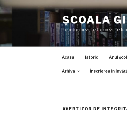
Skip
to
ȘCOALA G
content
Te informezi, te formezi, te lu
Acasa
Istoric
Anul șco
Arhiva
Înscrierea în învă
AVERTIZOR DE INTEGRI