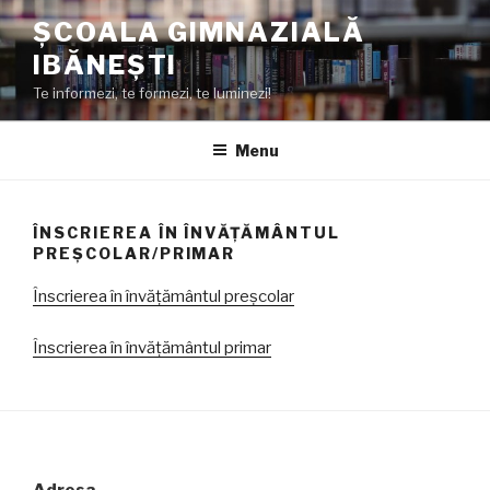
Skip
ȘCOALA GIMNAZIALĂ
to
IBĂNEȘTI
content
Te informezi, te formezi, te luminezi!
Menu
ÎNSCRIEREA ÎN ÎNVĂȚĂMÂNTUL
PREȘCOLAR/PRIMAR
Înscrierea în învățământul preșcolar
Înscrierea în învățământul primar
Adresa