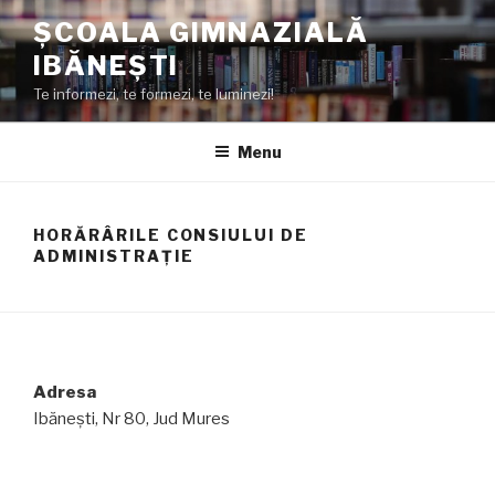
Skip
ȘCOALA GIMNAZIALĂ
to
IBĂNEȘTI
content
Te informezi, te formezi, te luminezi!
Menu
HORĂRÂRILE CONSIULUI DE
ADMINISTRAȚIE
Adresa
Ibănești, Nr 80, Jud Mures